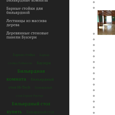
Бильярдные комнаты
Барные стойки для
бильярдной
Лестницы из массива
дерева
Деревянные стеновые
панели Буазери
Барная стойка
Барная
Баузери
стойка Робинзон
Бильярдная
комната
Бильярдный
стол Hi-Tech
Бильярдный
стол Герцог Руптур
Бильярдный стол
купить
Бильярдный стол