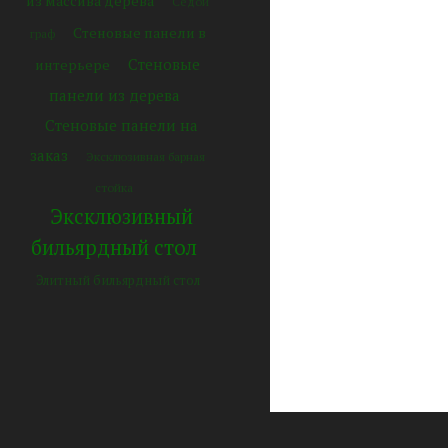
из массива дерева
Седой
Стеновые панели в
граф
Стеновые
интерьере
панели из дерева
Стеновые панели на
заказ
Эксклюзивная барная
стойка
Эксклюзивный
бильярдный стол
Элитный бильярдный стол