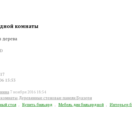
рдной комнаты
з дерева
0D
17
06 15:53
нина
7 ноября 2016 18:54
 комнаты
,
Деревянные стеновые панели Буазери
ный стол
,
Купить бильярд
,
Мебель для бильярдной
,
Интерьер б