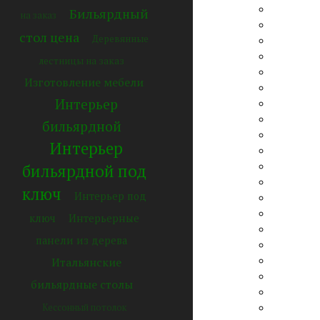
Бильярдный
на заказ
стол цена
Деревянные
лестницы на заказ
Изготовление мебели
Интерьер
бильярдной
Интерьер
бильярдной под
ключ
Интерьер под
ключ
Интерьерные
панели из дерева
Итальянские
бильярдные столы
Кессонный потолок