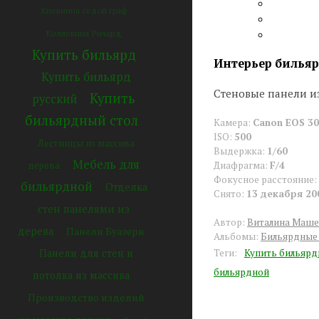
Киевница седой граф
Коллекция Ричард
Купить бильярд
Интерьер билья
Купить бильярд
Стеновые панели и
Купить
русский
бильярдный стол
Камера:
Canon EOS 3
ISO:
500
Лестницы из массива
Выдержка:
1/60
Мебель для
дерева
Диафрагма:
F/4
Фокусное расстояние:
бильярдной
Отделка
Снято:
13 декабря 20
стен панелями из
Автор:
Виталина Маше
дерева
Панели Буазери
Альбомы:
Бильярдные
Панели для стен и
Теги:
Купить бильярд
бильярдной
потолка из массива
Производство изделий