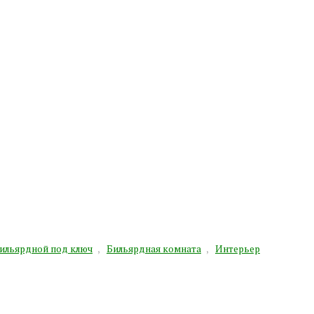
ильярдной под ключ
,
Бильярдная комната
,
Интерьер