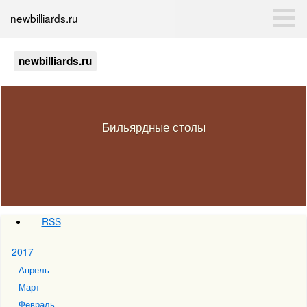
newbilliards.ru
newbilliards.ru
Бильярдные столы
RSS
2017
Апрель
Март
Февраль