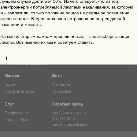
лучшем случае достигает 50%. Из чего следует, что из той
электроэнергии потребляемой лампами накаливания, за которую
мы заплатили, только половина пошла на реальное освещение
игрового поля. Вторая половина потрачена на нагрев данной
лампочки и комнаты.
На смену старым лампам пришли новые, – энергосберегающие
лампы. Вот именно их мы и советуем ставить.
1
© 2026
newbilliards.ru
Магазин
Фото
Корзина
Фотопоток
Оформить заказ
Избранное
Блог
Обратная связь
Подписаться
8-800-234-12-62; 8-
916-168-99-11
newbilliards.ru
newbilliards.sale@mail.ru