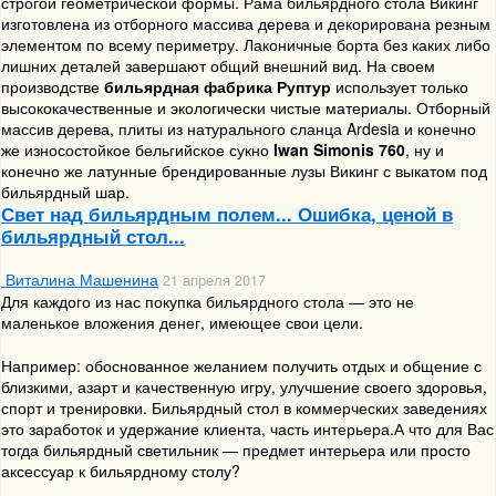
строгой геометрической формы. Рама бильярдного стола Викинг
изготовлена из отборного массива дерева и декорирована резным
элементом по всему периметру. Лаконичные борта без каких либо
лишних деталей завершают общий внешний вид. На своем
производстве
бильярдная фабрика Руптур
использует только
высококачественные и экологически чистые материалы. Отборный
массив дерева, плиты из натурального сланца Ardesia и конечно
же износостойкое бельгийское сукно
Iwan Simonis 760
, ну и
конечно же латунные брендированные лузы Викинг с выкатом под
бильярдный шар.
Свет над бильярдным полем... Ошибка, ценой в
бильярдный стол...
Виталина Машенина
21 апреля 2017
Для каждого из нас покупка бильярдного стола — это не
маленькое вложения денег, имеющее свои цели.
Например: обоснованное желанием получить отдых и общение с
близкими, азарт и качественную игру, улучшение своего здоровья,
спорт и тренировки. Бильярдный стол в коммерческих заведениях
это заработок и удержание клиента, часть интерьера.А что для Вас
тогда бильярдный светильник — предмет интерьера или просто
аксессуар к бильярдному столу?